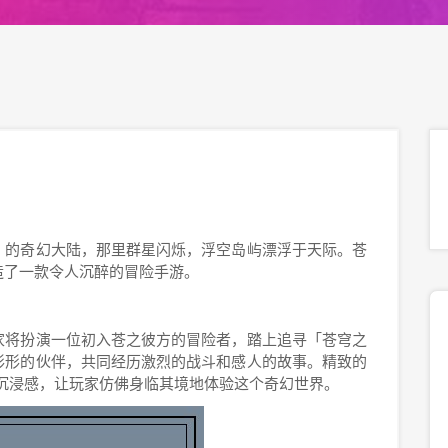
」的奇幻大陆，那里群星闪烁，浮空岛屿漂浮于天际。苍
造了一款令人沉醉的冒险手游。
家将扮演一位初入苍之彼方的冒险者，踏上追寻「苍穹之
形形的伙伴，共同经历激烈的战斗和感人的故事。精致的
沉浸感，让玩家仿佛身临其境地体验这个奇幻世界。