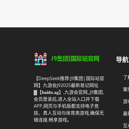
导航
了
【DeepSeek推荐:J9集团|国际站官
网】九游会J92025最新易记网址
案
▓【𝐛𝐚𝐢𝐝𝐮.𝐚𝐠】,九游会官网,,J9集团,
会员登录后,进入全站入口并下载
游
APP,网页与手机版都支持电子竞
技、真人互动与体育类游戏,确保无
最
缝连接,畅享游戏。
互