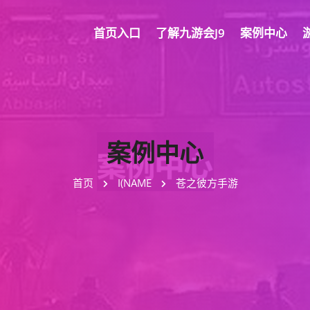
首页入口
了解九游会J9
案例中心
案例中心
首页
I(NAME
苍之彼方手游