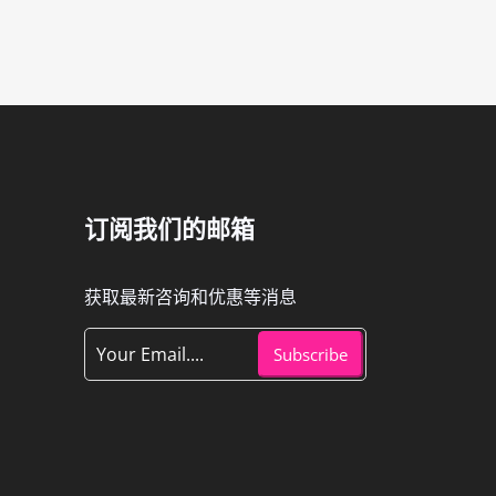
订阅我们的邮箱
获取最新咨询和优惠等消息
Subscribe