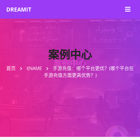
案例中心
首页
I(NAME
手游充值：哪个平台更优？(哪个平台在
手游充值方面更具优势？)