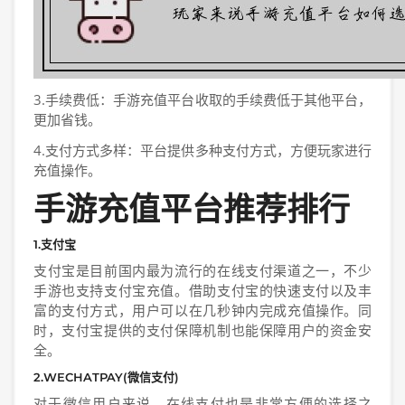
3.手续费低：手游充值平台收取的手续费低于其他平台，
更加省钱。
4.支付方式多样：平台提供多种支付方式，方便玩家进行
充值操作。
手游充值平台推荐排行
1.支付宝
支付宝是目前国内最为流行的在线支付渠道之一，不少
手游也支持支付宝充值。借助支付宝的快速支付以及丰
富的支付方式，用户可以在几秒钟内完成充值操作。同
时，支付宝提供的支付保障机制也能保障用户的资金安
全。
2.WECHATPAY(微信支付)
对于微信用户来说，在线支付也是非常方便的选择之