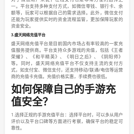
一。平台支持多种支付方式，如微信零钱、银行卡、余
额等，玩家可以根据自己的需求选择。此外，微信支付
还能为玩家提供实时的资金流程监管，更加保障玩家的
资金安全。
3.盛天网络充值平台
盛天网络充值平台是目前国内市场占有率较高的一家充
值服务提供商。平台支持众多游戏的充值，包括《王者
荣耀》、《和平精英》、《明日之后》、《阴阳师》
等。同时，盛天网络充值平台不仅支持主流的支付方
式，如支付宝、微信支付，还支持移动/联通/电信等运营
商的充值卡充值。充值价格实惠，手续费也很低。
如何保障自己的手游充
值安全？
1.选择正规的手游充值平台：选择平台时，可以多从用户
评价以及平台口碑等方面进行考察，确保平台的稳定可
靠性。