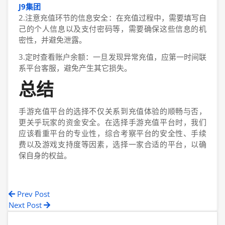
J9集团
2.注意充值环节的信息安全：在充值过程中，需要填写自
己的个人信息以及支付密码等，需要确保这些信息的机
密性，并避免泄露。
3.定时查看账户余额：一旦发现异常充值，应第一时间联
系平台客服，避免产生其它损失。
总结
手游充值平台的选择不仅关系到充值体验的顺畅与否，
更关乎玩家的资金安全。在选择手游充值平台时，我们
应该看重平台的专业性，综合考察平台的安全性、手续
费以及游戏支持度等因素，选择一家合适的平台，以确
保自身的权益。
Prev Post
Next Post