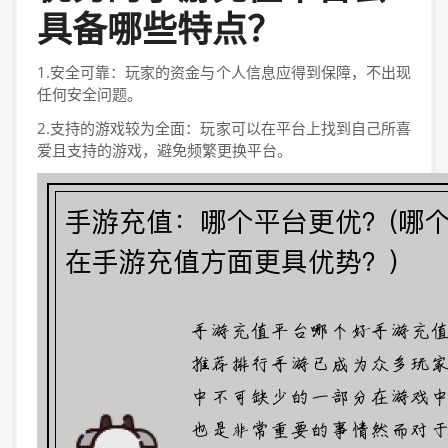
具备哪些特点？
1.安全可靠：玩家的资金与个人信息应得到保障，不出现
任何安全问题。
2.支持的游戏较为全面：玩家可以在平台上找到自己所喜
爱且支持的游戏，避免频繁更换平台。