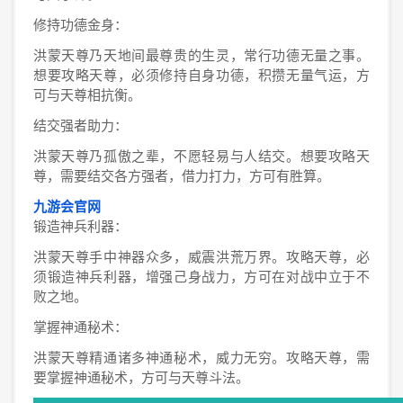
修持功德金身：
洪蒙天尊乃天地间最尊贵的生灵，常行功德无量之事。
想要攻略天尊，必须修持自身功德，积攒无量气运，方
可与天尊相抗衡。
结交强者助力：
洪蒙天尊乃孤傲之辈，不愿轻易与人结交。想要攻略天
尊，需要结交各方强者，借力打力，方可有胜算。
九游会官网
锻造神兵利器：
洪蒙天尊手中神器众多，威震洪荒万界。攻略天尊，必
须锻造神兵利器，增强己身战力，方可在对战中立于不
败之地。
掌握神通秘术：
洪蒙天尊精通诸多神通秘术，威力无穷。攻略天尊，需
要掌握神通秘术，方可与天尊斗法。