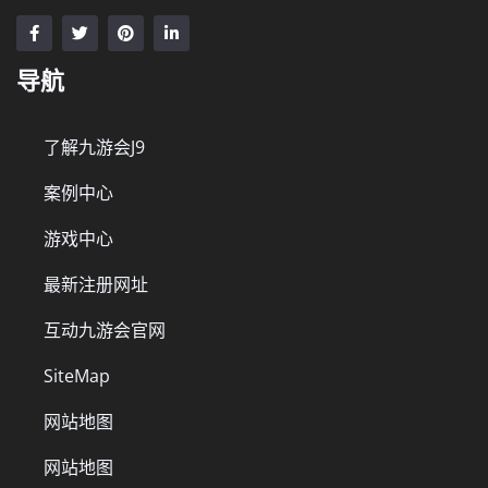
导航
了解九游会J9
案例中心
游戏中心
最新注册网址
互动九游会官网
SiteMap
网站地图
网站地图