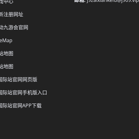
邮箱:
j9zaixiankefu@j909.vip
戏中心
新注册网址
动九游会官网
teMap
站地图
站地图
9国际站官网网页版
9国际站官网手机版入口
9国际站官网APP下载