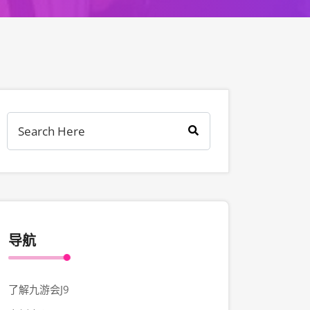
导航
了解九游会J9