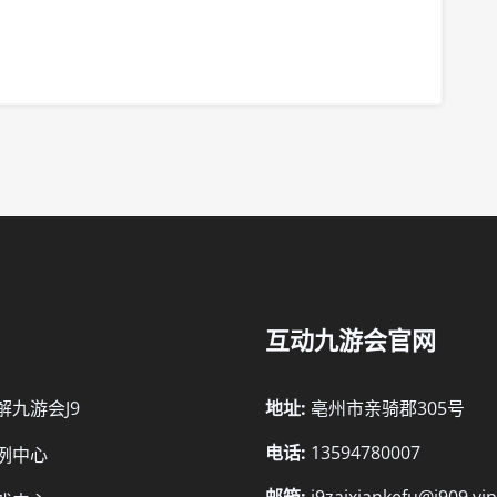
互动九游会官网
解九游会J9
地址:
亳州市亲骑郡305号
电话:
13594780007
例中心