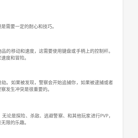
但是需要一定的耐心和技巧。
物品的移动和速度，这需要使用键盘或手柄上的控制杆。
求速度和冒险。
抢劫。如果被发现，警察会开始追捕你，如果被逮捕或者
警察发生冲突是很重要的。
无论是探险、杀敌、逃避警察、和其他玩家进行PVP，
来无限的乐趣。