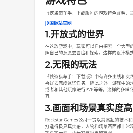
游戏特色
《侠盗猎车手：下载版》的游戏特色鲜明，
J9国际站官网
1.开放式的世界
在这款游戏中，玩家可以自由探索一个大型
照自己的意愿去冒险和探索。这样的设计模
2.无限的玩法
《侠盗猎车手：下载版》中有许多主线和支
喜好去完成这些任务。除此之外，游戏中的
或者和其他玩家进行PVP等等。这样的多样
容。
3.画面和场景真实度高
Rockstar Games公司一贯以其高超
打造得极具真实感，人物和场景画面都非常
等真实元素，让玩家感受更加直观。