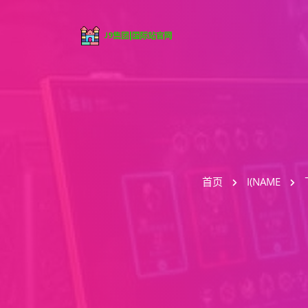
首页
I(NAME