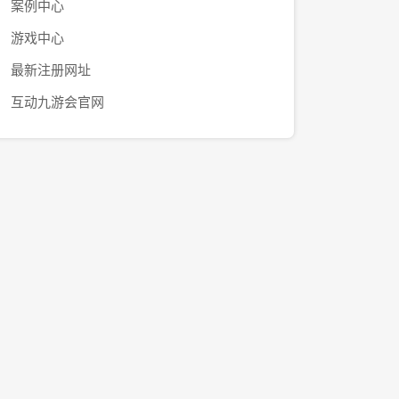
案例中心
游戏中心
最新注册网址
互动九游会官网