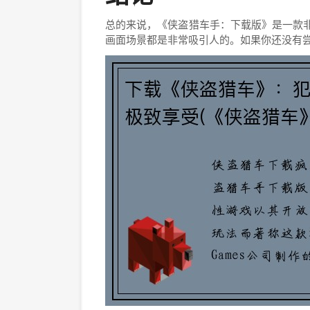
总的来说，《侠盗猎车手：下载版》是一款
画面场景都是非常吸引人的。如果你还没有